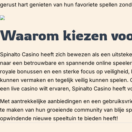
gerust hart genieten van hun favoriete spellen zond
Waarom kiezen voo
Spinalto Casino heeft zich bewezen als een uitstek
naar een betrouwbare en spannende online speelerv
royale bonussen en een sterke focus op veiligheid,
kunnen vermaken en tegelijk veilig kunnen spelen. O
een live casino wilt ervaren, Spinalto Casino heeft v
Met aantrekkelijke aanbiedingen en een gebruiksvrien
te maken van hun groeiende community van blije s
opwindende nieuwe speeltuin te bieden heeft!