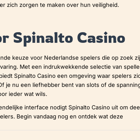
er zich zorgen te maken over hun veiligheid.
r Spinalto Casino
ende keuze voor Nederlandse spelers die op zoek zi
aring. Met een indrukwekkende selectie van spelle
 biedt Spinalto Casino een omgeving waar spelers zi
f je nu een liefhebber bent van slots of de spannin
oor ieder wat wils.
delijke interface nodigt Spinalto Casino uit om deel
pelers. Begin vandaag nog en ontdek wat deze