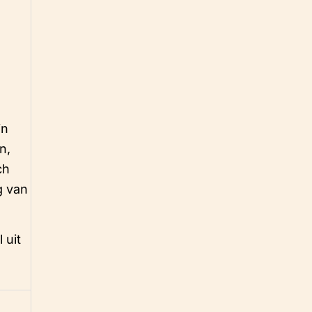
jn
n,
ch
g van
 uit