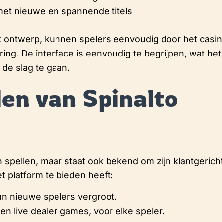
met nieuwe en spannende titels
jk ontwerp, kunnen spelers eenvoudig door het casi
ring. De interface is eenvoudig te begrijpen, wat he
de slag te gaan.
len van Spinalto
n spellen, maar staat ook bekend om zijn klantgerich
t platform te bieden heeft:
n nieuwe spelers vergroot.
en live dealer games, voor elke speler.