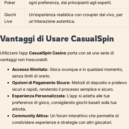
Poker
ogni preferenza, dai principianti agli esperti.
Giochi
Un’esperienza realistica con croupier dal vivo, per
Live
un’interazione autentica.
Vantaggi di Usare CasualSpin
Utilizzare l’app
CasualSpin Casino
porta con sé una serie di
vantaggi non trascurabili:
Accesso Illimitato:
Gioca ovunque e in qualsiasi momento,
senza limiti di orario.
Opzioni di Pagamento Sicure:
Metodi di deposito e prelievo
sicuri e rapidi, rendendo il processo semplice e sicuro.
Esperienza Personalizzata:
L’app si adatta alle tue
preferenze di gioco, consigliando giochi basati sulla tua
attività.
Community Attiva:
Un forum interattivo che permette di
condividere esperienze e strategie con altri giocatori.