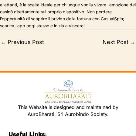
allettanti, è la scelta ideale per chiunque voglia vivere l’emozione del
casinò direttamente sul proprio dispositivo. Non perdere
l’opportunità di scoprire il brivido della fortuna con CasualSpin;
scarica l’app oggi stesso e inizia a vincere!
←
Previous Post
Next Post
→
This Website is designed and maintained by
AuroBharati, Sri Aurobindo Society.
Useful Links: