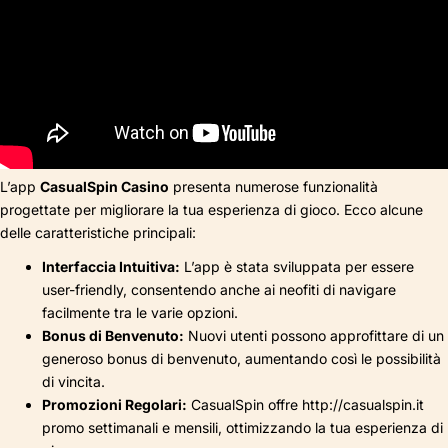
L’app
CasualSpin Casino
presenta numerose funzionalità
progettate per migliorare la tua esperienza di gioco. Ecco alcune
delle caratteristiche principali:
Interfaccia Intuitiva:
L’app è stata sviluppata per essere
user-friendly, consentendo anche ai neofiti di navigare
facilmente tra le varie opzioni.
Bonus di Benvenuto:
Nuovi utenti possono approfittare di un
generoso bonus di benvenuto, aumentando così le possibilità
di vincita.
Promozioni Regolari:
CasualSpin offre
http://casualspin.it
promo settimanali e mensili, ottimizzando la tua esperienza di