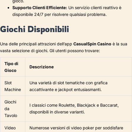
gioco.
Supporto Clienti Efficiente:
Un servizio clienti reattivo è
disponibile 24/7 per risolvere qualsiasi problema.
Giochi Disponibili
Una delle principali attrazioni dell’app
CasualSpin Casino
è la sua
vasta selezione di giochi. Gli utenti possono trovare:
Tipo di
Descrizione
Gioco
Slot
Una varietà di slot tematiche con grafica
Machine
accattivante e jackpot entusiasmanti.
Giochi
I classici come Roulette, Blackjack e Baccarat,
da
disponibili in diverse varianti.
Tavolo
Video
Numerose versioni di video poker per soddisfare