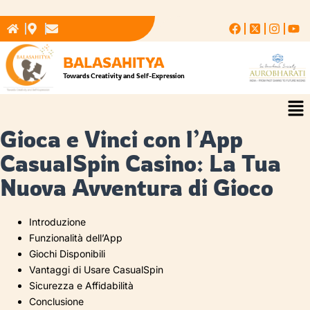
Skip
to
content
BALASAHITYA
Towards Creativity and Self-Expression
Me
Gioca e Vinci con l’App
CasualSpin Casino: La Tua
Nuova Avventura di Gioco
Introduzione
Funzionalità dell’App
Giochi Disponibili
Vantaggi di Usare CasualSpin
Sicurezza e Affidabilità
Conclusione