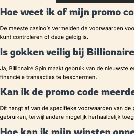
Hoe weet ik of mijn promo co
De meeste casino’s vermelden de voorwaarden voor 
kunt controleren of deze geldig is.
Is gokken veilig bij Billionair
Ja, Billionaire Spin maakt gebruik van de nieuwste 
financiële transacties te beschermen.
Kan ik de promo code meerde
Dit hangt af van de specifieke voorwaarden van de
gebruiken, terwijl andere mogelijk herhaaldelijk to
Hoe kan ik mijn winsten op