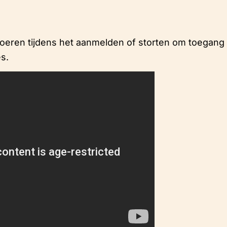
voeren tijdens het aanmelden of storten om toegang 
s.