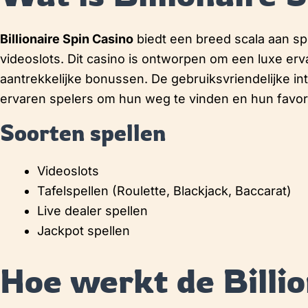
Billionaire Spin Casino
biedt een breed scala aan spe
videoslots. Dit casino is ontworpen om een luxe er
aantrekkelijke bonussen. De gebruiksvriendelijke i
ervaren spelers om hun weg te vinden en hun favori
Soorten spellen
Videoslots
Tafelspellen (Roulette, Blackjack, Baccarat)
Live dealer spellen
Jackpot spellen
Hoe werkt de Billi