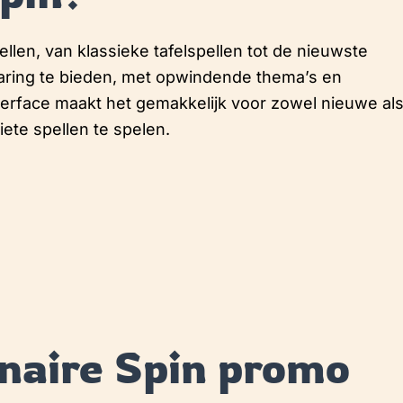
llen, van klassieke tafelspellen tot de nieuwste
varing te bieden, met opwindende thema’s en
nterface maakt het gemakkelijk voor zowel nieuwe al
ete spellen te spelen.
onaire Spin promo