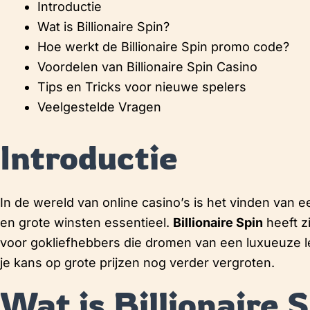
Introductie
Wat is Billionaire Spin?
Hoe werkt de Billionaire Spin promo code?
Voordelen van Billionaire Spin Casino
Tips en Tricks voor nieuwe spelers
Veelgestelde Vragen
Introductie
In de wereld van online casino’s is het vinden van 
en grote winsten essentieel.
Billionaire Spin
heeft z
voor gokliefhebbers die dromen van een luxueuze le
je kans op grote prijzen nog verder vergroten.
Wat is Billionaire 