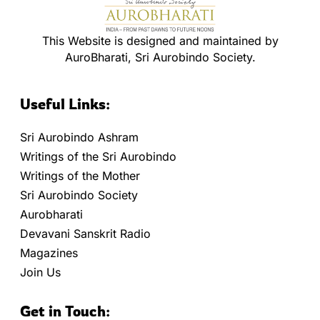
This Website is designed and maintained by
AuroBharati, Sri Aurobindo Society.
Useful Links:
Sri Aurobindo Ashram
Writings of the Sri Aurobindo
Writings of the Mother
Sri Aurobindo Society
Aurobharati
Devavani Sanskrit Radio
Magazines
Join Us
Get in Touch: