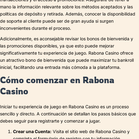
mano la información relevante sobre los métodos aceptados y las
políticas de depósito y retirada. Además, conocer la disponibilidad
de soporte al cliente puede ser de gran ayuda si surgen
inconvenientes durante el proceso.
Adicionalmente, es aconsejable revisar los bonos de bienvenida y
las promociones disponibles, ya que esto puede mejorar
significativamente tu experiencia de juego. Rabona Casino ofrece
un atractivo bono de bienvenida que puede maximizar tu bankroll
inicial, facilitando una entrada más cómoda a la plataforma.
Cómo comenzar en Rabona
Casino
Iniciar tu experiencia de juego en Rabona Casino es un proceso
sencillo y directo. A continuación se detallan los pasos básicos que
debes seguir para registrarte y comenzar a jugar.
Crear una Cuenta:
Visita el sitio web de Rabona Casino y
completa el formulario de registro con tu información