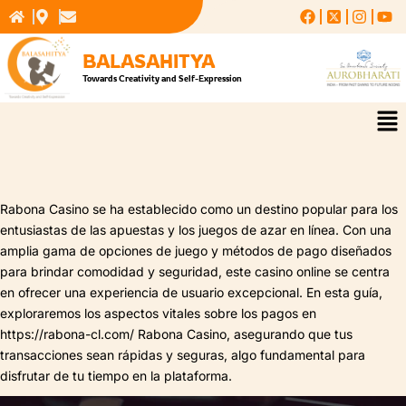
Skip
to
content
BALASAHITYA
Towards Creativity and Self-Expression
Me
Rabona Casino se ha establecido como un destino popular para los
entusiastas de las apuestas y los juegos de azar en línea. Con una
amplia gama de opciones de juego y métodos de pago diseñados
para brindar comodidad y seguridad, este casino online se centra
en ofrecer una experiencia de usuario excepcional. En esta guía,
exploraremos los aspectos vitales sobre los pagos en
https://rabona-cl.com/
Rabona Casino, asegurando que tus
transacciones sean rápidas y seguras, algo fundamental para
disfrutar de tu tiempo en la plataforma.