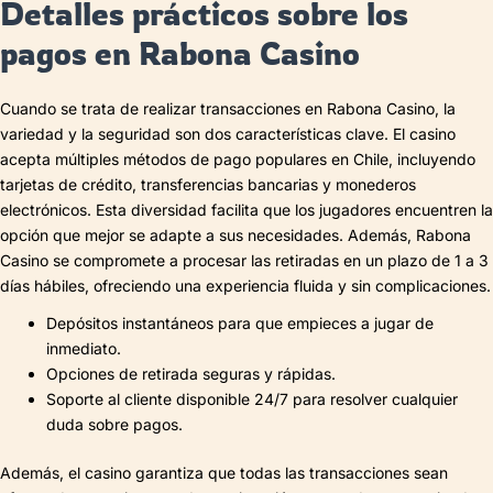
Detalles prácticos sobre los
pagos en Rabona Casino
Cuando se trata de realizar transacciones en Rabona Casino, la
variedad y la seguridad son dos características clave. El casino
acepta múltiples métodos de pago populares en Chile, incluyendo
tarjetas de crédito, transferencias bancarias y monederos
electrónicos. Esta diversidad facilita que los jugadores encuentren la
opción que mejor se adapte a sus necesidades. Además, Rabona
Casino se compromete a procesar las retiradas en un plazo de 1 a 3
días hábiles, ofreciendo una experiencia fluida y sin complicaciones.
Depósitos instantáneos para que empieces a jugar de
inmediato.
Opciones de retirada seguras y rápidas.
Soporte al cliente disponible 24/7 para resolver cualquier
duda sobre pagos.
Además, el casino garantiza que todas las transacciones sean