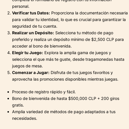
personal.
Verificar tus Datos:
Proporciona la documentación necesaria
para validar tu identidad, lo que es crucial para garantizar la
seguridad de tu cuenta.
Realizar un Depósito:
Selecciona tu método de pago
preferido y realiza un depósito mínimo de $2,500 CLP para
acceder al bono de bienvenida.
Elegir tu Juego:
Explora la amplia gama de juegos y
selecciona el que más te guste, desde tragamonedas hasta
juegos de mesa.
Comenzar a Jugar:
Disfruta de tus juegos favoritos y
aprovecha las promociones disponibles mientras juegas.
Proceso de registro rápido y fácil.
Bono de bienvenida de hasta $500,000 CLP + 200 giros
gratis.
Amplia variedad de métodos de pago adaptados a tus
necesidades.